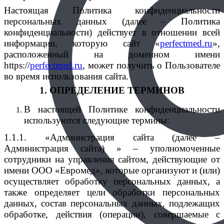
Настоящая Политика конфиденциальности
персональных данных (далее – Политика
конфиденциальности) действует в отношении всей
информации, которую
сайт «
perfectmed.ru
»,
расположенный
на доменном имени
http
s
://
perfectmed.ru
, может получить о Пользователе
во время использования сайта.
1. ОПРЕДЕЛЕНИЕ ТЕРМИНОВ
В настоящей Политике конфиденциальности
используются следующие термины:
1.1.1. «Администрация сайта (далее –
Администрация сайта) » – уполномоченные
сотрудники на управления сайтом, действующие от
имени ООО «Евромед», которые организуют и (или)
осуществляет обработку персональных данных, а
также определяет цели обработки персональных
данных, состав персональных данных, подлежащих
обработке, действия (операции), совершаемые с